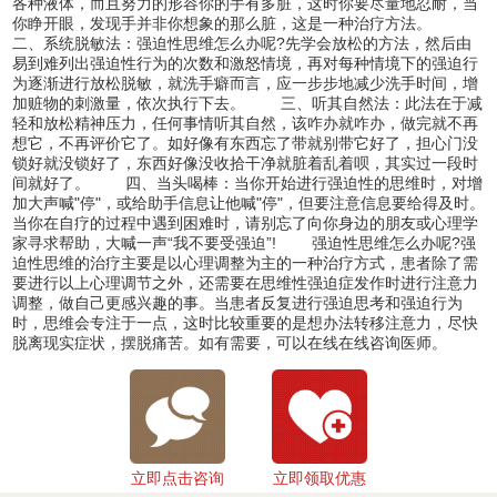
各种液体，而且努力的形容你的手有多脏，这时你要尽量地忍耐，当
你睁开眼，发现手并非你想象的那么脏，这是一种治疗方法。
二、系统脱敏法：强迫性思维怎么办呢?先学会放松的方法，然后由
易到难列出强迫性行为的次数和激怒情境，再对每种情境下的强迫行
为逐渐进行放松脱敏，就洗手癖而言，应一步步地减少洗手时间，增
加赃物的刺激量，依次执行下去。 三、听其自然法：此法在于减
轻和放松精神压力，任何事情听其自然，该咋办就咋办，做完就不再
想它，不再评价它了。如好像有东西忘了带就别带它好了，担心门没
锁好就没锁好了，东西好像没收拾干净就脏着乱着呗，其实过一段时
间就好了。 四、当头喝棒：当你开始进行强迫性的思维时，对增
加大声喊"停"，或给助手信息让他喊"停"，但要注意信息要给得及时。
当你在自疗的过程中遇到困难时，请别忘了向你身边的朋友或心理学
家寻求帮助，大喊一声“我不要受强迫”! 强迫性思维怎么办呢?强
迫性思维的治疗主要是以心理调整为主的一种治疗方式，患者除了需
要进行以上心理调节之外，还需要在思维性强迫症发作时进行注意力
调整，做自己更感兴趣的事。当患者反复进行强迫思考和强迫行为
时，思维会专注于一点，这时比较重要的是想办法转移注意力，尽快
脱离现实症状，摆脱痛苦。如有需要，可以在线在线咨询医师。
立即点击咨询
立即领取优惠