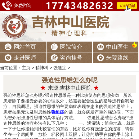
网站首页
医院简介
中山医生
走进医师
咨询挂号
来院路线
当前位置：
主页
>
精神科
>
强迫症
>
强迫性思维怎么办呢
来源:吉林中山医院
强迫性思维怎么办呢?强迫性思维是一种比较复杂的思想疾病，所以
患者除了要接受必要的心理以外，还需要配合医生的指导进行自我治
疗，自我调理。强迫性思维的主要病症表现在患者的强迫性思维上，
患者如果无法及时思维性
强迫症
的话，就会病发严重的强迫症，下面
为您介绍强迫性思维的具体治疗方法。 强迫性思维怎么办呢?强
迫性思维的治疗办法有以下几种： 一、满灌法：简单地说，就是
一下子让你接触到比较害怕的东西，比如说你有强迫性的洁癖，请你
坐在一个房间里，放松，轻轻闭上双眼，让你的助手在你的手上涂上