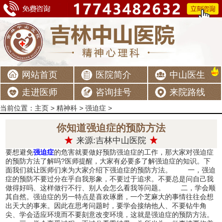
网站首页
医院简介
中山医生
走进医师
咨询挂号
来院路线
当前位置：
主页
>
精神科
>
强迫症
>
你知道强迫症的预防方法
来源:吉林中山医院
要想避免
强迫症
的危害就要做好预防强迫症的工作，那大家对强迫症
的预防方法了解吗?医师提醒，大家有必要多了解强迫症的知识。下
面我们就让医师们来为大家介绍下强迫症的预防方法。 一，强迫
症的预防不要过分在乎自我形象，不要过于追求。不要总是问自己我
做得好吗、这样做行不行、别人会怎么看我等问题。 二，学会顺
其自然。强迫症的另一特点是喜欢琢磨，一个芝麻大的事情往往会想
出天大的事来。因此在思考问题时，要学会接纳他人、不要钻牛角
尖、学会适应环境而不要刻意改变环境，这就是强迫症的预防方法。