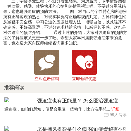
三，学会享受过程，不过分看重结果。为所当为，做事情要抱着
一种欣赏、感受、体验快乐的心情和热情重视过程、不要过分重视结
果，这也是强迫症的预防方法。 四，对自己的个性特点和所患疾
病有正确客观的熟悉，对现实状况有正确客观的判定。丢掉精神包袱
从减轻不安全感，学习公道的应激处理方法，增强自信，以减轻其不
确定感。不好高骛远，不过分追求精益求精，以减轻其不感。这也是
对强迫症的预防介绍。 通过上述的介绍，大家对强迫症的预防方
法的了解应该又更进一步了吧。希望大家早日摆脱强迫症带来的危
害，也欢迎大家向医师继续咨询更多知识。
立即点击咨询
立即领取优惠
推荐阅读
强迫症也有正能量？ 怎么医治强迫症
逼迫症，如咱们所知，便是会重复一些动作，比方洗手总...
详细
99人阅读
老是捕风捉影是什么病 强迫症缓解有4招